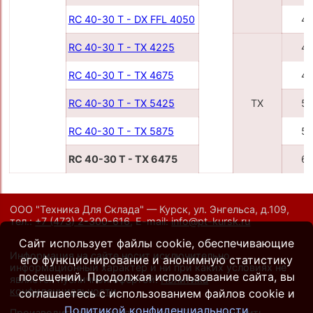
RC 40-30 T - DX FFL 4050
4
RC 40-30 T - TX 4225
4
RC 40-30 T - TX 4675
4
RC 40-30 T - TX 5425
TX
5
RC 40-30 T - TX 5875
5
RC 40-30 T - TX 6475
6
ООО "Техника Для Склада" — Курск, ул. Энгельса, д.109,
тел.:
+7 (473) 2-300-616
,
E-mail:
info@pt-kursk.ru
Сайт использует файлы cookie, обеспечивающие
Информация на сайте носит исключительно
его функционирование и анонимную статистику
информационный характер и ни при каких условиях не
посещений. Продолжая использование сайта, вы
является публичной офертой.
Политика
конфиденциальности
.
соглашаетесь с использованием файлов cookie и
Политикой конфиденциальности
Производители оставляют за собой право вносить