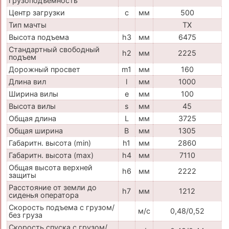
грузоподъемность
Центр загрузки
c
мм
500
Тип мачты
TX
Высота подъема
h3
мм
6475
Стандартный свободный
h2
мм
2225
подъем
Дорожный просвет
m1
мм
160
Длина вил
l
мм
1000
Ширина вилы
e
мм
100
Высота вилы
s
мм
45
Общая длина
L
мм
3725
Общая ширина
B
мм
1305
Габаритн. высота (min)
h1
мм
2860
Габаритн. высота (max)
h4
мм
7110
Общая высота верхней
h6
мм
2222
защиты
Расстояние от земли до
h7
мм
1212
сиденья оператора
Скорость подъема с грузом/
м/с
0,48/0,52
без груза
Скорость спуска с грузом/