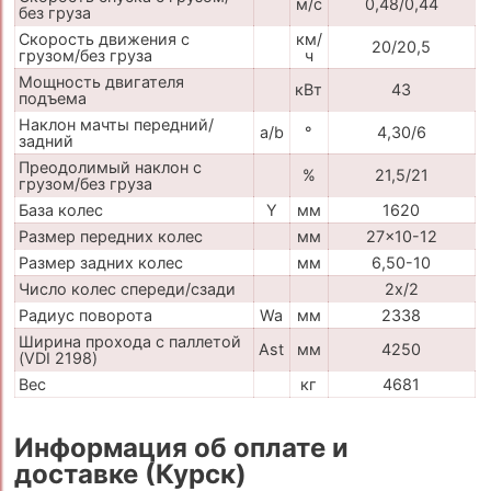
м/с
0,48/0,44
без груза
Скорость движения с
км/
20/20,5
грузом/без груза
ч
Мощность двигателя
кВт
43
подъема
Наклон мачты передний/
a/b
°
4,30/6
задний
Преодолимый наклон с
%
21,5/21
грузом/без груза
База колес
Y
мм
1620
Размер передних колес
мм
27x10-12
Размер задних колес
мм
6,50-10
Число колес спереди/сзади
2x/2
Радиус поворота
Wa
мм
2338
Ширина прохода с паллетой
Ast
мм
4250
(VDI 2198)
Вес
кг
4681
Информация об оплате и
доставке (Курск)