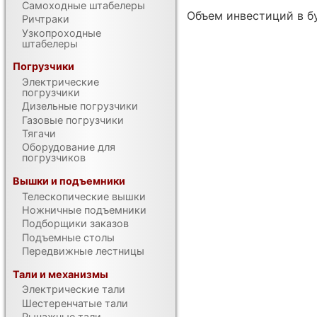
Самоходные штабелеры
Объем инвестиций в б
Ричтраки
Узкопроходные
штабелеры
Погрузчики
Электрические
погрузчики
Дизельные погрузчики
Газовые погрузчики
Тягачи
Оборудование для
погрузчиков
Вышки и подъемники
Телескопические вышки
Ножничные подъемники
Подборщики заказов
Подъемные столы
Передвижные лестницы
Тали и механизмы
Электрические тали
Шестеренчатые тали
Рычажные тали