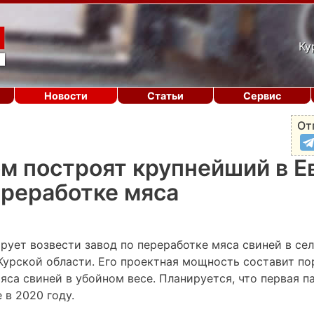
Ку
Новости
Статьи
Сервис
От
м построят крупнейший в Е
ереработке мяса
рует возвести завод по переработке мяса свиней в се
урской области. Его проектная мощность составит пор
мяса свиней в убойном весе. Планируется, что первая 
 в 2020 году.