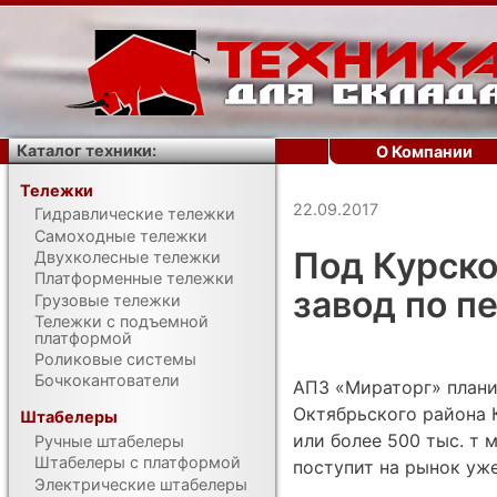
Каталог техники:
О Компании
Тележки
22.09.2017
Гидравлические тележки
Самоходные тележки
Под Курско
Двухколесные тележки
Платформенные тележки
завод по п
Грузовые тележки
Тележки с подъемной
платформой
Роликовые системы
Бочкокантователи
АПЗ «Мираторг» плани
Октябрьского района К
Штабелеры
или более 500 тыс. т 
Ручные штабелеры
Штабелеры с платформой
поступит на рынок уже
Электрические штабелеры