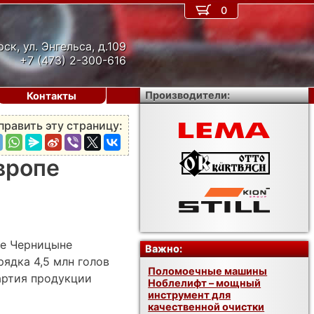
0
рск, ул. Энгельса, д.109
+7 (473) 2-300-616
Производители:
Контакты
править эту страницу:
вропе
ле Черницыне
Важно:
ядка 4,5 млн голов
Поломоечные машины
партия продукции
Ноблелифт – мощный
инструмент для
качественной очистки