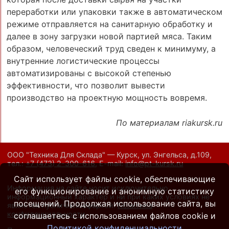
переработки или упаковки также в автоматическом
режиме отправляется на санитарную обработку и
далее в зону загрузки новой партией мяса. Таким
образом, человеческий труд сведен к минимуму, а
внутренние логистические процессы
автоматизированы с высокой степенью
эффективности, что позволит вывести
производство на проектную мощность вовремя.
По материалам riakursk.ru
ООО "Техника Для Склада" — Курск, ул. Энгельса, д.109,
тел.:
+7 (473) 2-300-616
,
E-mail:
info@pt-kursk.ru
Сайт использует файлы cookie, обеспечивающие
Информация на сайте носит исключительно
его функционирование и анонимную статистику
информационный характер и ни при каких условиях не
посещений. Продолжая использование сайта, вы
является публичной офертой.
Политика
конфиденциальности
.
соглашаетесь с использованием файлов cookie и
Политикой конфиденциальности